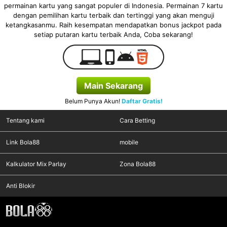
permainan kartu yang sangat populer di Indonesia. Permainan 7 kartu
dengan pemilihan kartu terbaik dan tertinggi yang akan menguji
ketangkasanmu. Raih kesempatan mendapatkan bonus jackpot pada
setiap putaran kartu terbaik Anda, Coba sekarang!
Main Sekarang
Belum Punya Akun!
Daftar Gratis!
Tentang kami
Cara Betting
Link Bola88
mobile
Kalkulator Mix Parlay
Zona Bola88
Anti Blokir