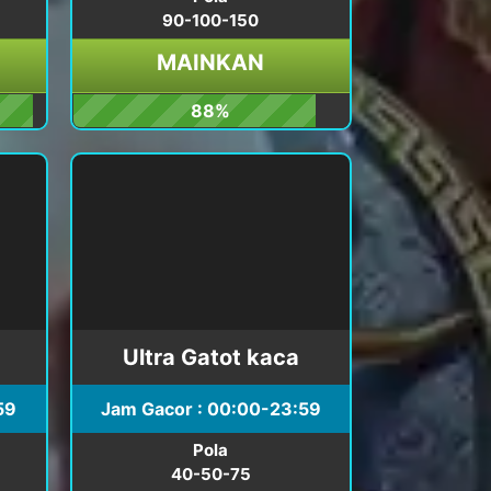
90-100-150
MAINKAN
88%
Ultra Gatot kaca
59
Jam Gacor : 00:00-23:59
Pola
40-50-75