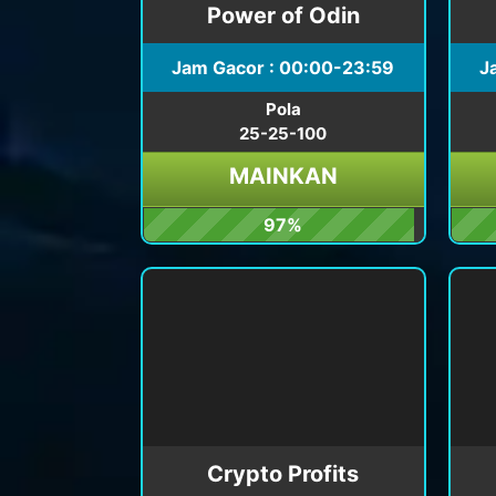
Power of Odin
Jam Gacor : 00:00-23:59
J
Pola
25-25-100
MAINKAN
97%
Crypto Profits