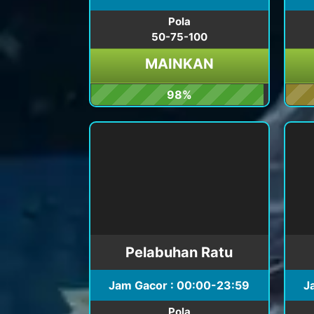
Pola
50-75-100
MAINKAN
98%
Pelabuhan Ratu
Jam Gacor : 00:00-23:59
J
Pola