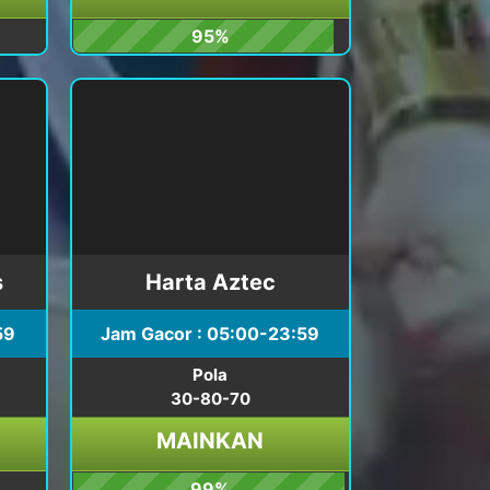
95%
s
Harta Aztec
59
Jam Gacor : 05:00-23:59
Pola
30-80-70
MAINKAN
99%