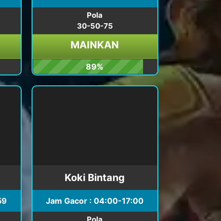
Pola
30-50-75
MAINKAN
89%
Koki Bintang
59
Jam Gacor : 04:00-17:00
Pola