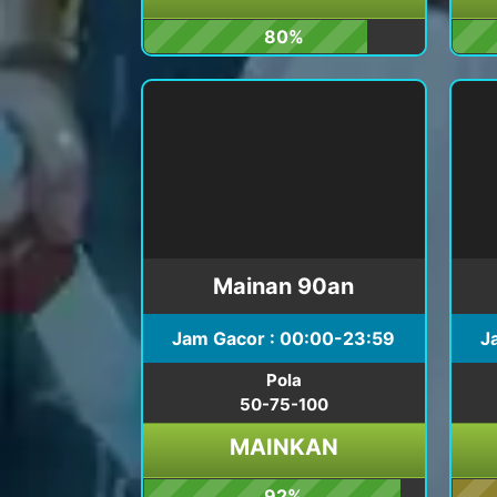
80%
Mainan 90an
Jam Gacor : 00:00-23:59
J
Pola
50-75-100
MAINKAN
92%